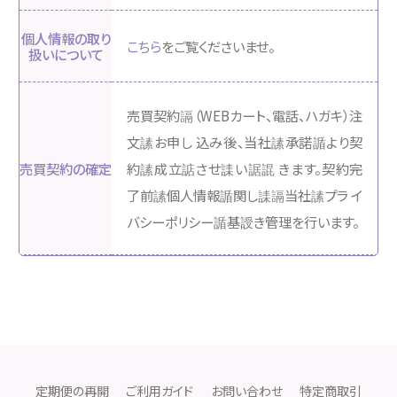
個人情報の取り
こちら
をご覧くださいませ。
扱いについて
売買契約䛿（WEBカート、電話、ハガキ）注
文䛾お申し 込み後、当社䛾承諾䛻より契
売買契約の確定
約䛾成立䛸させ䛶い䛯䛰 きます。契約完
了前䛾個人情報䛻関し䛶䛿当社䛾プラ イ
バシーポリシー䛻基䛵き管理を行います。
定期便の再開
ご利用ガイド
お問い合わせ
特定商取引