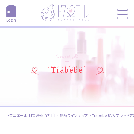
Towani yell
UV＆アウトドアミスト
Trabebe
トワニエール 【TOWANI YELL】
>
商品ラインナップ
>
Trabebe UV＆アウトド